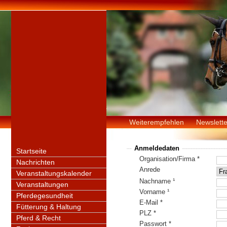
Weiterempfehlen
Newslette
Anmeldedaten
Startseite
Organisation/Firma *
Nachrichten
Anrede
Veranstaltungskalender
Nachname ¹
Veranstaltungen
Vorname ¹
Pferdegesundheit
E-Mail *
Fütterung & Haltung
PLZ *
Pferd & Recht
Passwort *