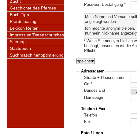
Zucht
Passwort Bestätigung *
Geschichte des Pferdes
Buch Tipp
Mein Name und Vorname solle
Pferdeleasing
angezeigt werden.
Lexikon Reiten
Ich möchte anonym bleiben. I
nur mein Nickname angezeig
Impressum/Datenschutzbestimmungen
¹ Wenn Sie anonym bleiben wo
Sitemap
benötigt, ansonsten ist die 
Gästebuch
Pflicht.
Suchmaschinenoptimierung
Adressdaten
Straße + Hausnummer
Ort *
Bundesland
Homepage
Telefon / Fax
Telefon
Fax
Foto / Logo