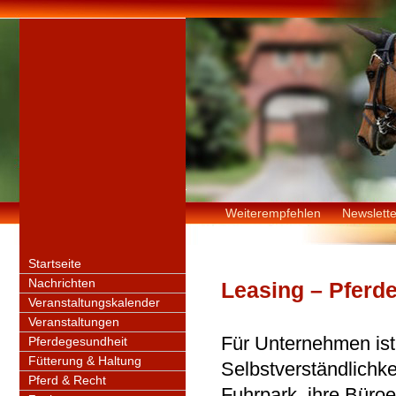
Weiterempfehlen
Newslette
Startseite
Nachrichten
Leasing – Pferd
Veranstaltungskalender
Veranstaltungen
Für Unternehmen ist
Pferdegesundheit
Fütterung & Haltung
Selbstverständlichke
Pferd & Recht
Fuhrpark, ihre Büroe