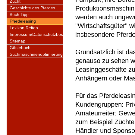
Zucht
Produktionsmaschin
Geschichte des Pferdes
Buch Tipp
werden auch ungewö
Pferdeleasing
"Wirtschaftsgüter" w
Lexikon Reiten
insbesondere Pferde
Impressum/Datenschutzbestimmungen
Sitemap
Gästebuch
Grundsätzlich ist da
Suchmaschinenoptimierung
genauso zu sehen w
Leasinggeschäfte zu
Anhängern oder Mas
Für das Pferdeleasin
Kundengruppen: Priv
Amateurreiter; Gewer
zum Beispiel Züchter
Händler und Sponso