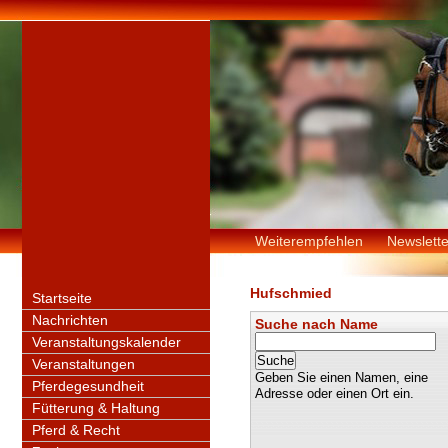
Weiterempfehlen
Newslette
Hufschmied
Startseite
Nachrichten
Suche nach Name
Veranstaltungskalender
Veranstaltungen
Geben Sie einen Namen, eine
Pferdegesundheit
Adresse oder einen Ort ein.
Fütterung & Haltung
Pferd & Recht