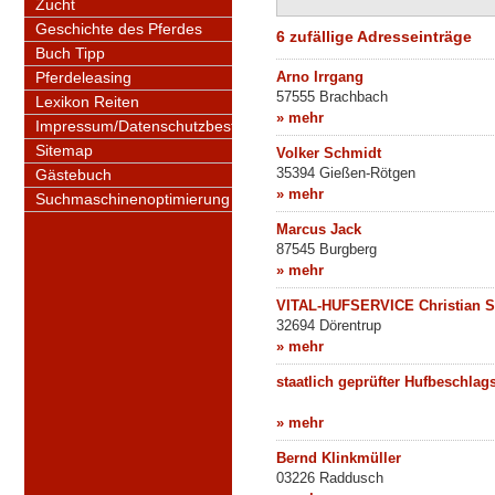
Zucht
Geschichte des Pferdes
6 zufällige Adresseinträge
Buch Tipp
Pferdeleasing
Arno Irrgang
57555 Brachbach
Lexikon Reiten
» mehr
Impressum/Datenschutzbestimmungen
Sitemap
Volker Schmidt
35394 Gießen-Rötgen
Gästebuch
» mehr
Suchmaschinenoptimierung
Marcus Jack
87545 Burgberg
» mehr
VITAL-HUFSERVICE Christian 
32694 Dörentrup
» mehr
staatlich geprüfter Hufbeschla
» mehr
Bernd Klinkmüller
03226 Raddusch