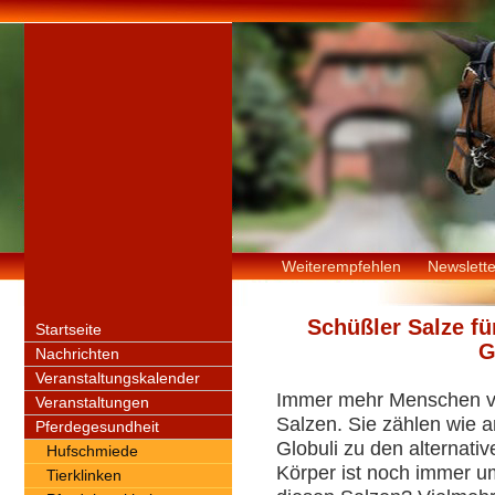
Weiterempfehlen
Newslette
Schüßler Salze fü
Startseite
G
Nachrichten
Veranstaltungskalender
Immer mehr Menschen ver
Veranstaltungen
Salzen. Sie zählen wie 
Pferdegesundheit
Globuli zu den alternativ
Hufschmiede
Körper ist noch immer ums
Tierklinken