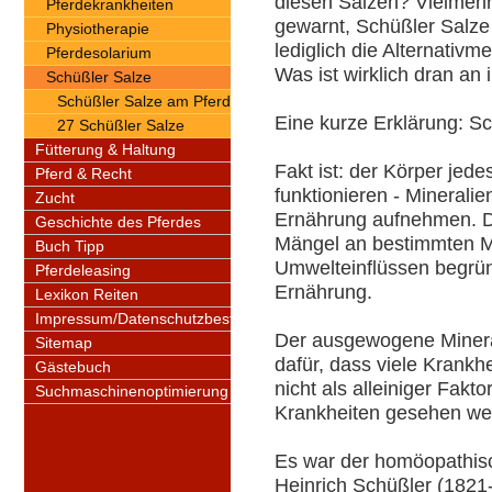
diesen Salzen? Vielmehr
Pferdekrankheiten
gewarnt, Schüßler Salze 
Physiotherapie
lediglich die Alternativm
Pferdesolarium
Was ist wirklich dran an
Schüßler Salze
Schüßler Salze am Pferd
Eine kurze Erklärung: 
27 Schüßler Salze
Fütterung & Haltung
Fakt ist: der Körper jed
Pferd & Recht
funktionieren - Mineralie
Zucht
Ernährung aufnehmen. D
Geschichte des Pferdes
Mängel an bestimmten Mi
Buch Tipp
Umwelteinflüssen begrü
Pferdeleasing
Ernährung.
Lexikon Reiten
Impressum/Datenschutzbestimmungen
Der ausgewogene Mineral
Sitemap
dafür, dass viele Krankh
Gästebuch
nicht als alleiniger Fak
Suchmaschinenoptimierung
Krankheiten gesehen we
Es war der homöopathis
Heinrich Schüßler (1821-