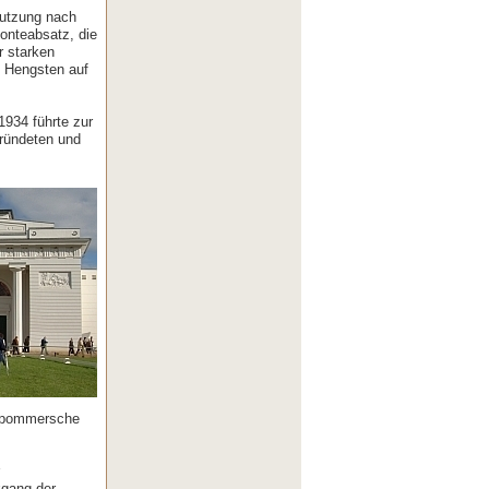
nutzung nach
onteabsatz, die
r starken
4 Hengsten auf
1934 führte zur
ründeten und
erpommersche
kgang der