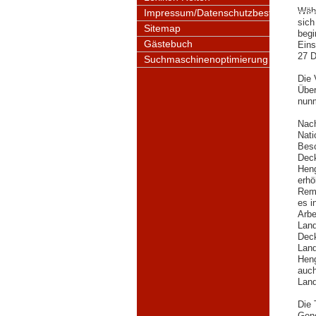
Währ
Impressum/Datenschutzbestimmunge
sich
Sitemap
begi
Gästebuch
Eins
27 D
Suchmaschinenoptimierung
Die 
Über
nunm
Nac
Nati
Besc
Deck
Heng
erhö
Remo
es i
Arbe
Land
Deck
Land
Heng
auch
Land
Die 
Geno