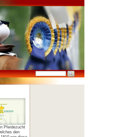
en Pferdezucht
welches den
 1810 war diese