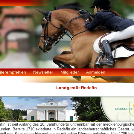
iterempfehlen
Newsletter
Mitglieder
Anmelden
Landgestüt Redefin
fin ist seit Anfang des 18. Jahrhunderts untrennbar mit der mecklenburgisch
unden. Bereits 1710 existierte in Redefin ein landesherrschaftliches Gestüt, 
tall des Schweriner Herzoghauses mit edlen Pferden belieferte. Von 1795 bis