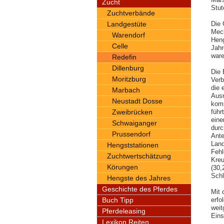
Zucht
Stut
Zuchtverbände
Landgestüte
Die 
Meck
Warendorf
Heng
Celle
Jahr
ware
Redefin
Dillenburg
Die 
Moritzburg
Verb
die 
Marbach
Ausm
Neustadt Dosse
komm
Zweibrücken
führ
eine
Schwaiganger
durc
Prussendorf
Ante
Land
Hengststationen
Fehl
Zuchtwertschätzung
Kreu
Körungen
(30,
Schl
Hengste des Jahres
Geschichte des Pferdes
Mit 
Buch Tipp
erfo
weit
Pferdeleasing
Eins
Lexikon Reiten