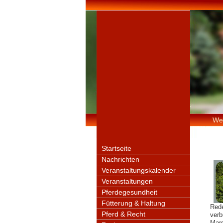
We
Startseite
Nachrichten
Veranstaltungskalender
Veranstaltungen
Pferdegesundheit
Fütterung & Haltung
Rede
Pferd & Recht
verb
Mars