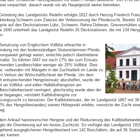
erei verpachtet, danach wurde sie als Hauptgestüt weiter betrieben.
Gründung des Landgestüts Redefin erfolgte 1812 durch Herzog Friedrich Franz
lenburg-Schwerin zum Zwecke der Verbesserung der Pferdezucht. Bereits 1
ste auf den Deckstationen Lübz, Schwerin, Rehna Doberan, Grevesmühlen u
e 1840 unterhielt das Landgestüt Redefin 26 Deckstationen, die mit 134 Heng
n.
Benutzung von Englischem Vollblut erbrachte in
indung mit den bodenständigen Stutenstämmen Pferde,
europaweit gefragt waren, erreichte jedoch übertriebene
aße. So führten 1847 nur noch 17% der zum Einsatz
enden Landbeschäler weniger als 25% Vollblut. Dies
te, verbunden mit Mängeln in der Zuchtarbeit im Lande zu
m Verlust der Wirtschaftlichkeit der Pferde. Um dem
h entsprechenden Hengsteinsatz abzuhelfen, wurde der
il an Vollblut- und edlen Halbbluthengsten am
beschälerbestand verringert, gleichzeitig wurde aber der
er begangen, verstärkt Kaltbluthengste zur
zungszucht zu benutzen. Der Kaltbluteinsatz, der im Landgestüt 1867 mit 3
2% des Hengstbestandes) seinen Höhepunkt erlebte, versetzte der Zucht ein
ag.
dem Ankauf hannoverscher Hengste und der Reduzierung des Kaltblutbetand
lgte die Orientierung auf ein festes Zuchtziel. So verfügte das Landgestüt 191
gehend ausgeglichenen Hengstbestand von 142 Beschälern, die auf 36 Stati
atz kamen.