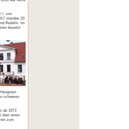
 I. von
817 standen 20
nd Redefin. Im
sten besetzt
9 Hengsten
en schweren
es ab 1873
5 über einen
onen zum