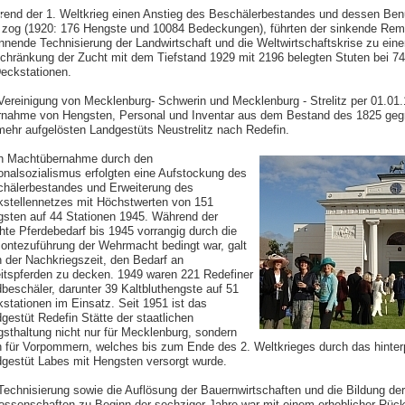
end der 1. Weltkrieg einen Anstieg des Beschälerbestandes und dessen Be
n
 zog (1920: 176 Hengste und 10084 Bedeckungen), führten der sinkende Rem
nnende Technisierung der Landwirtschaft und die Weltwirtschaftskrise zu eine
chränkung der Zucht mit dem Tiefstand 1929 mit 2196 belegten Stuten bei 7
eckstationen.
Vereinigung von Mecklenburg- Schwerin und Mecklenburg - Strelitz per 01.01.
nahme von Hengsten, Personal und Inventar aus dem Bestand des 1825 geg
ehr aufgelösten Landgestüts Neustrelitz nach Redefin.
h Machtübernahme durch den
onalsozialismus erfolgten eine Aufstockung des
hälerbestandes und Erweiterung des
stellennetzes mit Höchstwerten von 151
sten auf 44 Stationen 1945. Während der
hte Pferdebedarf bis 1945 vorrangig durch die
ntezuführung der Wehrmacht bedingt war, galt
n der Nachkriegszeit, den Bedarf an
itspferden zu decken. 1949 waren 221 Redefiner
beschäler, darunter 39 Kaltbluthengste auf 51
stationen im Einsatz. Seit 1951 ist das
gestüt Redefin Stätte der staatlichen
sthaltung nicht nur für Mecklenburg, sondern
 für Vorpommern, welches bis zum Ende des 2. Weltkrieges durch das hint
gestüt Labes mit Hengsten versorgt wurde.
Technisierung sowie die Auflösung der Bauernwirtschaften und die Bildung der
ssenschaften zu Beginn der sechziger Jahre war mit einem erheblicher Rüc